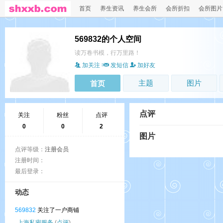
首页
养生资讯
养生会所
会所折扣
会所图片
569832的个人空间
读万卷书模，行万里路！
加关注
发短信
加好友
主题
图片
首页
点评
关注
粉丝
点评
0
0
2
图片
点评等级：
注册会员
注册时间：
最后登录：
动态
569832
关注了一户商铺
上海私密服务
(
点评
)