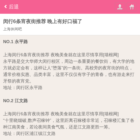
后退
闵行6条宵夜街推荐 晚上有好口福了
上海休闲吧
NO.1 永平路
上海闵行6条宵夜街推荐 夜晚美食就在这里尽情享用[墙根网]
永平路是交大华师大闵行校区，周边一条重要的餐饮街，有大学的地
方就必定会有，这样让人“堕落”的一条街。高校旁的夜宵街的特点，
通常价格实惠、品类丰富，这里不仅仅有学子的青春，也有游走来打
牙祭的夜宵党。
地址：闵行区永平路
NO.2 江文路
上海闵行6条宵夜街推荐 夜晚美食就在这里尽情享用[墙根网]
“十里晓烟破,数声召稼钟”，这里距离召稼楼非常近，召稼楼汇集了各
种江南美食，若论夜间美食气氛，还是江文路更胜一筹。
地址：闵行区浦江镇江文路