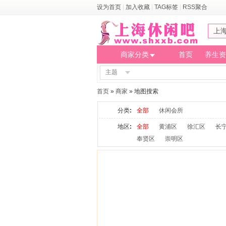
设为首页
|
加入收藏
|
TAG标签
|
RSS聚合
上
商家分类
首页
养生资
主题
首页
»
商家
» 地图搜索
分类
:
全部
休闲会所
地区
:
全部
黄浦区
徐汇区
长
奉贤区
崇明区