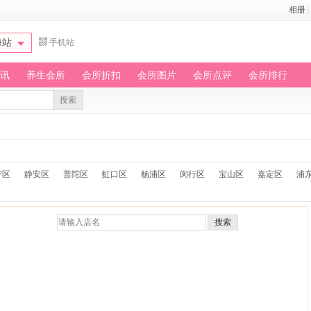
相册
|
海站
手机站
讯
养生会所
会所折扣
会所图片
会所点评
会所排行
搜索
宁区
静安区
普陀区
虹口区
杨浦区
闵行区
宝山区
嘉定区
浦
搜索