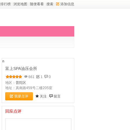
排行榜
|
浏览地图
|
随便看看
|
搜索
|
添加信息
n
富上SPA油压会所
661
1
0
地区：
普陀区
地址：真南路459号二楼205室
我要点评
关注
|
留言
回应点评