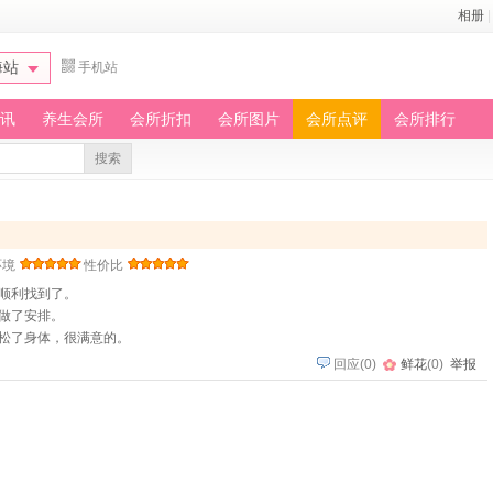
相册
|
海站
手机站
讯
养生会所
会所折扣
会所图片
会所点评
会所排行
搜索
环境
性价比
顺利找到了。
做了安排。
松了身体，很满意的。
回应
(
0
)
鲜花
(
0
)
举报