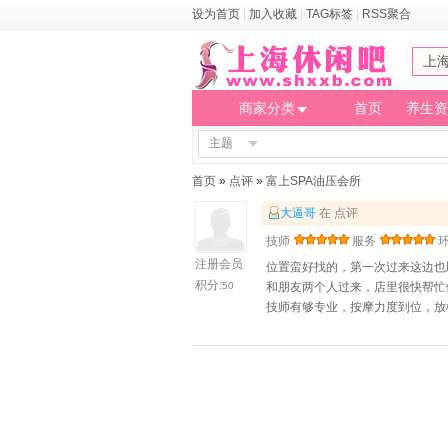
设为首页
|
加入收藏
|
TAG标签
|
RSS聚合
上
商家分类
首页
养生资
主题
首页
»
点评
»
富上SPA油压会所
大逼哥
在 点评
技师
服务
注册会员
位置蛮好找的，第一次过来这边也
积分:
50
和朋友两个人过来，店里很快帮忙
技师有够专业，按摩力度到位，放